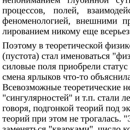
процессов, полей, взаимоде
феноменологией, внешними пр
лированием никому еще всерьез
Поэтому в теоретической физик
(пустота) стал именоваться "фи
силовые поля приобрели статус 
смена ярлыков что-то объяснила
Всевозможные теоретические не
"сингулярностей" и т.п. стали л
говоря, подгонкой теорий под э
теорий при этом не трогалась. 
заменяться "кварками", число к