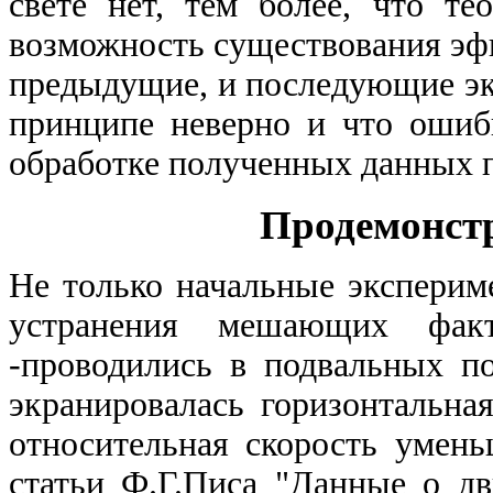
свете нет, тем более, что те
возможность существования эфи
предыдущие, и последующие эк
принципе неверно
и что ошиб
обработке полученных данных 
Продемонстр
Не только начальные эксперим
устранения мешающих факт
-
проводились в подвальных п
экранировалась горизонтальна
относительная скорость умень
статьи Ф.Г.Писа "Данные о д