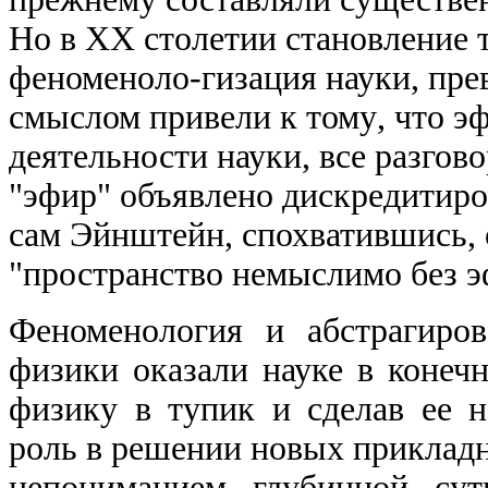
Но в
XX
столетии становление 
феноменоло-гизация науки, пре
смыслом привели к тому
,
что эф
деятельности науки, все разгов
"эфир" объявлено дискредитиро
сам Эйнштейн, спохватившись, 
"пространство немыслимо без э
Феноменология и абстрагиров
физики оказали науке в конечн
физику в тупик и сделав ее 
роль в решении новых прикладны
непониманием глубинной сут