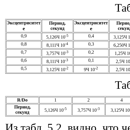
Та
Эксцентриситет
Эксцентриситет
Период,
Перио
е
е
секунд
секун
0,9
-5
0,4
5,126
Ч
10
3,125
Ч
1
0,8
-4
0,3
8,111
Ч
10
6,250
Ч
1
0,7
-3
0,2
3,757
Ч
10
1,25
Ч
1
0,6
-3
0,1
8,111
Ч
10
2,5
Ч
1
0,5
-2
-2
3,125
Ч
10
9
Ч
10
2,5
Ч
1
Та
R/Do
1
2
4
Период,
-5
-3
5,126
Ч
10
3,757
Ч
10
3,125
Ч
10
секунд
Из табл. 5.2. видно, что