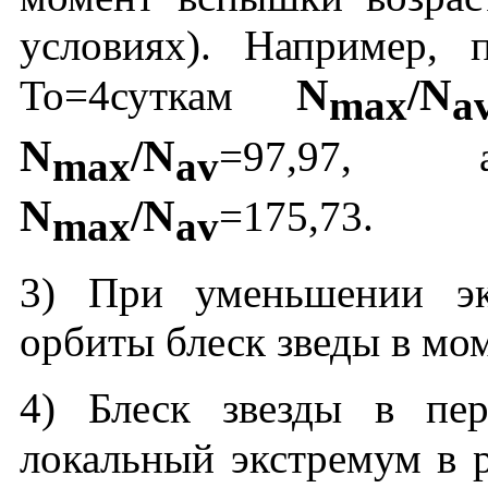
условиях). Например, 
N
/N
То=4суткам
max
a
N
/N
=97,97, 
max
av
N
/N
=175,73.
max
av
3) При уменьшении экс
орбиты блеск зведы в мо
4) Блеск звезды в пе
локальный экстремум в 