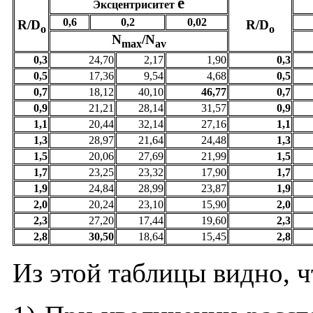
е
Эксцентриситет
0,6
0,2
0,02
R/D
R/D
o
o
N
/N
max
av
0,3
24,70
2,17
1,90
0,3
0,5
17,36
9,54
4,68
0,5
0,7
18,12
40,10
46,77
0,7
0,9
21,21
28,14
31,57
0,9
1,1
20,44
32,14
27,16
1,1
1,3
28,97
21,64
24,48
1,3
1,5
20,06
27,69
21,99
1,5
1,7
23,25
23,32
17,90
1,7
1,9
24,84
28,99
23,87
1,9
2,0
20,24
23,10
15,90
2,0
2,3
27,20
17,44
19,60
2,3
2,8
30,50
18,64
15,45
2,8
Из этой таблицы видно, ч