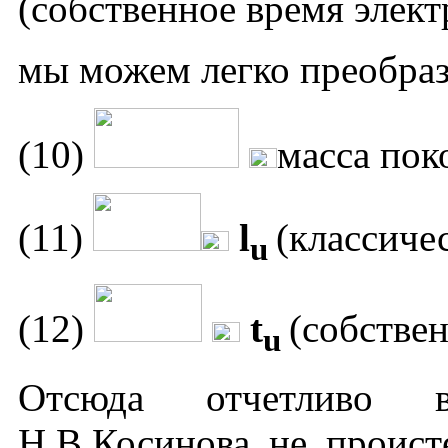
(собственное время элект
мы можем легко преобраз
(10)
масса пок
(11)
l
(классиче
u
(12)
t
(собствен
u
Отсюда отчетливо в
Н.В.Косинова не проист