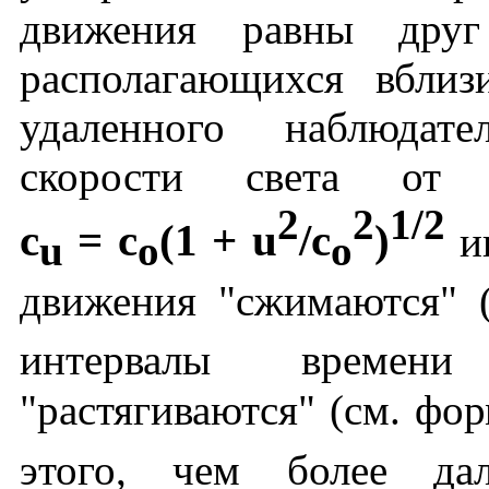
движения равны друг
располагающихся вблиз
удаленного наблюдате
скорости света от 
2
2
1/2
c
= c
(1 + u
/c
)
ин
u
o
o
движения "сжимаются" 
интервалы времени
"растягиваются" (см. фо
этого, чем более дал