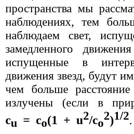
пространства мы рассма
наблюдениях, тем боль
наблюдаем свет, испу
замедленного движения
испущенные в интерв
движения звезд, будут и
чем больше расстояние
излучены (если в прир
2
2
1/2
c
= c
(1 + u
/c
)
u
o
o