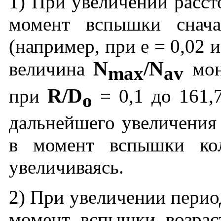
1) При увеличении расст
момент вспышки снача
(например, при е = 0,02 
N
/N
величина
мон
max
av
R/D
при
= 0,1 до 161,
o
дальнейшего увеличения 
в момент вспышки кол
увеличиваясь.
2) При увеличении перио
момент вспышки возрас