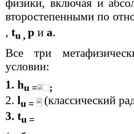
физики, включая и абсо
второстепенными по отн
,
t
p
и
a
.
u ,
Все три метафизичес
условии:
h
u =
;
l
(классический рад
u =
t
u =