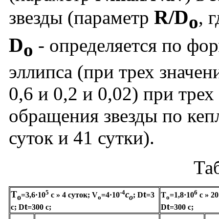
R/D
звезды (параметр
, 
o
D
- определяется по фор
o
эллипса (при трех значен
0,6 и 0,2 и 0,02) при тре
обращения звезды по кепл
суток и 41 сутки).
Та
5
-4
6
T
c
t
=3,6·10
c
»
4 суток;
V
=4·10
;
D
=3
T
=1,8·10
c
»
20
o
o
o
o
t
t
c;
D
=300 c;
D
=300 c;