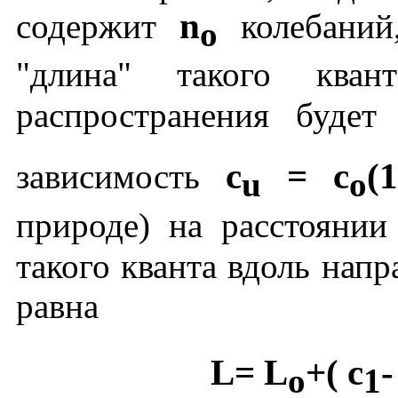
n
содержит
колебаний
o
"длина" такого кван
распространения буде
c
= c
(
зависимость
u
o
природе) на расстояни
такого кванта вдоль напр
равна
L= L
+( c
-
o
1