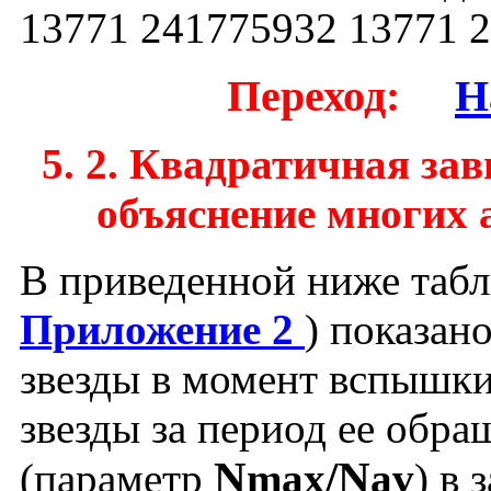
13771 241775932 13771 
Переход:
.....
Н
5. 2. Квадратичная зав
объяснение многих 
В приведенной ниже табли
Приложение 2
) показан
звезды в момент вспышки
звезды за период ее обра
N
/N
(параметр
max
av
) в 