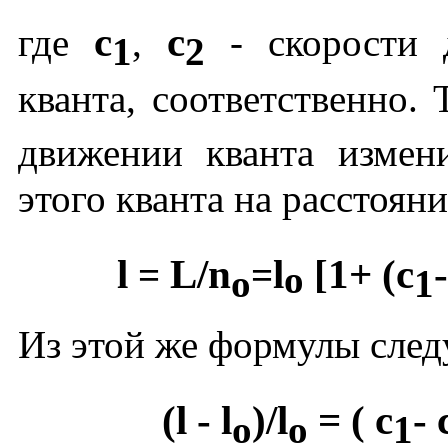
c
c
где
,
- скорости д
1
2
кванта, соответственно.
движении кванта измен
этого кванта на расстоян
l
L/n
l
[1+ (c
-
=
=
o
o
1
Из этой же формулы следу
(
l
-
l
)/
l
= ( c
- 
o
o
1